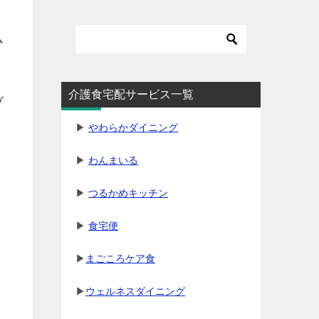
ム
介護食宅配サービス一覧
ブ
▶
やわらかダイニング
▶
わんまいる
▶
つるかめキッチン
▶
食宅便
▶
まごころケア食
▶
ウェルネスダイニング