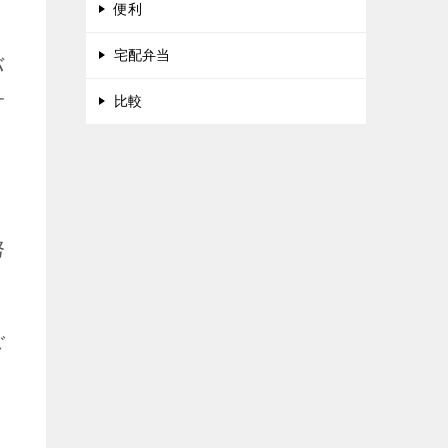
便利
宅配弁当
バ
サ
比較
努
ご