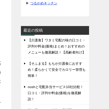
▶
つるかめキッチン
最近の投稿
【介護食】ワタミ宅配の味の口コミ・
評判や料金(価格)まとめ！おすすめの
メニューも徹底解説！【高齢者向け】
応
【そふまる】もちが介護食におすす
め！柔らかくて安全でカロリー管理も
の
簡単！
は
noshと宅配弁当サービス10社比較！
口コミ・評判や料金(価格)を徹底解
説！
す