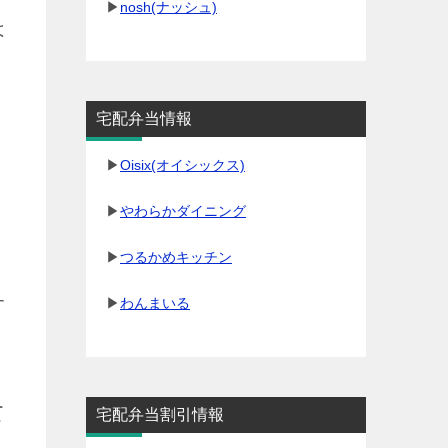
▶
nosh(ナッシュ)
は
宅配弁当情報
▶
Oisix(オイシックス)
▶
やわらかダイニング
▶
つるかめキッチン
す
▶
わんまいる
て
宅配弁当割引情報