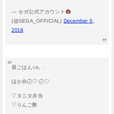
— セガ公式アカウント
(@SEGA_OFFICIAL)
December 5,
2018
昼ごはん○o。.
ほか弁⌣̈⃝ ♡ ⌣̈⃝ ♡
▽タニタ弁当
▽りんご酢