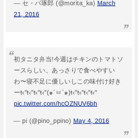
— セ・パ琢郎 (@morita_ka)
March
21, 2016
初タニタ弁当!今週はチキンのトマトソ
ースらしい、あっさりで食べやすい
わ〜寝不足に優しいしこの味付け好き
ーŧ‹”ŧ‹”ŧ‹”ŧ‹”(๑´ㅂ`๑)ŧ‹”ŧ‹”ŧ‹”ŧ‹”
pic.twitter.com/hcOZNUV6bh
— pi (@pino_ppino)
May 4, 2016