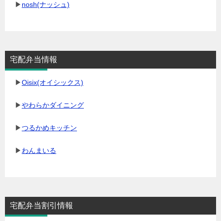
▶
nosh(ナッシュ)
宅配弁当情報
▶
Oisix(オイシックス)
▶
やわらかダイニング
▶
つるかめキッチン
▶
わんまいる
宅配弁当割引情報