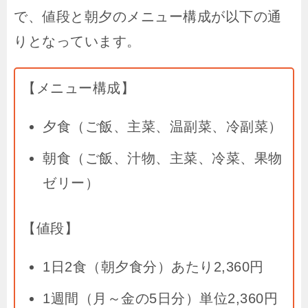
で、値段と朝夕のメニュー構成が以下の通
りとなっています。
【メニュー構成】
夕食（ご飯、主菜、温副菜、冷副菜）
朝食（ご飯、汁物、主菜、冷菜、果物
ゼリー）
【値段】
1
日
2
食（朝夕食分）あたり
2,360
円
1
週間（月～金の
5
日分）単位
2,360
円