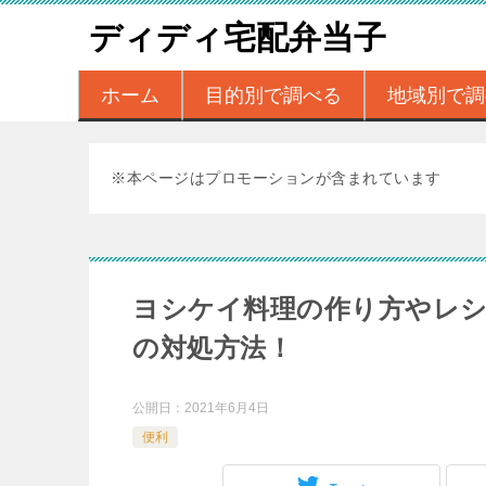
ディディ宅配弁当子
ホーム
目的別で調べる
地域別で調
※本ページはプロモーションが含まれています
ヨシケイ料理の作り方やレ
の対処方法！
公開日：
2021年6月4日
便利