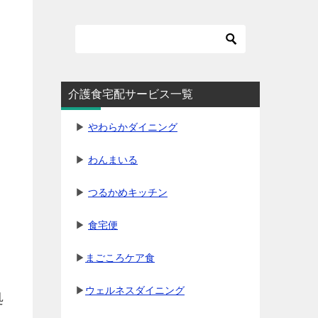
介護食宅配サービス一覧
▶
やわらかダイニング
▶
わんまいる
▶
つるかめキッチン
▶
食宅便
▶
まごころケア食
▶
ウェルネスダイニング
処