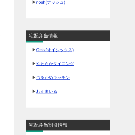
▶
nosh(ナッシュ)
ク
宅配弁当情報
▶
Oisix(オイシックス)
▶
やわらかダイニング
▶
つるかめキッチン
▶
わんまいる
宅配弁当割引情報