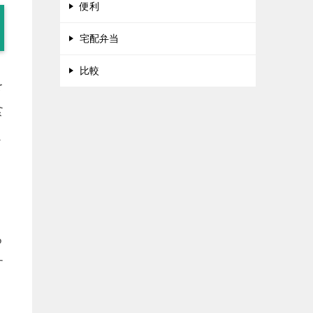
便利
宅配弁当
比較
を
食
ま
ら
す