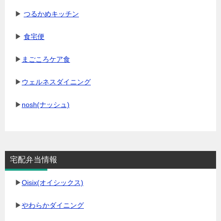
▶
つるかめキッチン
▶
食宅便
▶
まごころケア食
▶
ウェルネスダイニング
▶
nosh(ナッシュ)
宅配弁当情報
▶
Oisix(オイシックス)
▶
やわらかダイニング