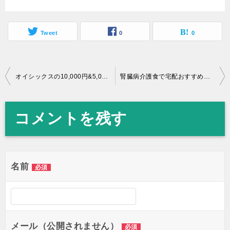
Tweet
0
0
オイシックスの10,000円&5,000円クーポンの入手方法とお得な使い方を徹底解説！
腎臓病介護食で宅配おすすめはいたわり食堂の理由！メリットやメニューは？
投
稿
コメントを残す
ナ
ビ
ゲ
名前
必須
ー
シ
ョ
メール（公開されません）
必須