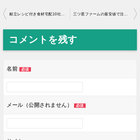
献立レシピ付き食材宅配10社比較！ミールキットの料金(価格)や口コミ・評判を紹介！
三ツ星ファームの最安値で注文方法!割引クーポンでお得に購入!
投
稿
コメントを残す
ナ
ビ
ゲ
名前
必須
ー
シ
ョ
メール（公開されません）
ン
必須