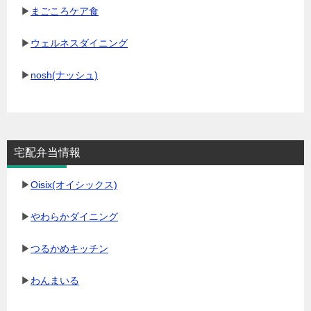
▶
まごころケア食
▶
ウェルネスダイニング
▶
nosh(ナッシュ)
宅配弁当情報
▶
Oisix(オイシックス)
▶
やわらかダイニング
▶
つるかめキッチン
▶
わんまいる