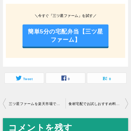
＼今すぐ「三ツ星ファーム」を試す／
簡単5分の宅配弁当【三ツ星
ファーム】
Tweet
0
0
三ツ星ファームを楽天市場で安く買う方法!公式よりお得か徹底比較!
食材宅配でお試しおすすめ料理セット7社比較！値段や美味しいのか画像付きで解説！
投
稿
コメントを残す
ナ