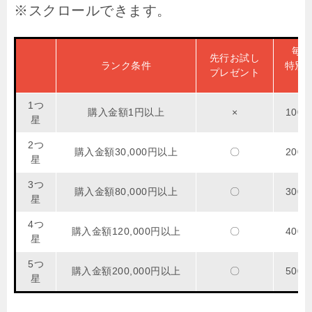
毎月
先行お試し
ランク条件
特別
プレゼント
1つ
購入金額1円以上
×
100
星
2つ
購入金額30,000円以上
〇
200
星
3つ
購入金額80,000円以上
〇
300
星
4つ
購入金額120,000円以上
〇
400
星
5つ
購入金額200,000円以上
〇
500
星