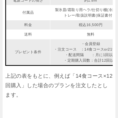
電源コードの長さ
約1.8m
製氷皿/霜取り用ヘラ/仕切り棚(冷蔵室
付属品
トレー/取扱説明書(保証書付き)
料金
税込16,500円
送料
無料
・会員登録
・注文コース ：14食コースor21食
プレゼント条件
・配送間隔 ：月に1回以上
・定期購入回数：合計12回以上
上記の表をもとに、例えば「14食コース×12
回購入」した場合のプランを注文したとし
ます。