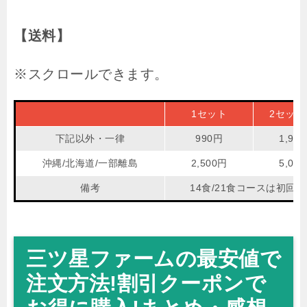
【送料】
1セット
2セット
下記以外・一律
990円
1,98
沖縄/北海道/一部離島
2,500円
5,00
備考
14食/21食コースは初回
三ツ星ファームの最安値で
注文方法!割引クーポンで