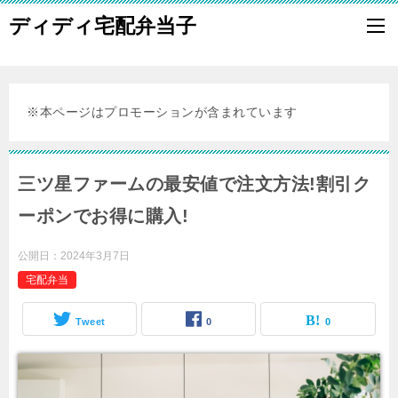
ディディ宅配弁当子
※本ページはプロモーションが含まれています
三ツ星ファームの最安値で注文方法!割引ク
ーポンでお得に購入!
公開日：
2024年3月7日
宅配弁当
Tweet
0
0