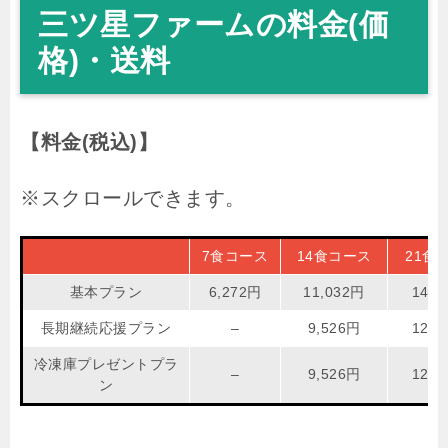
三ツ星ファームの料金(価
格)・送料
【料金(税込)】
7食コース
14食コース
21食
基本プラン
6,272円
11,032円
14,2
長期継続応援プラン
–
9,526円
12,0
冷凍庫プレゼントプラ
–
9,526円
12,0
ン