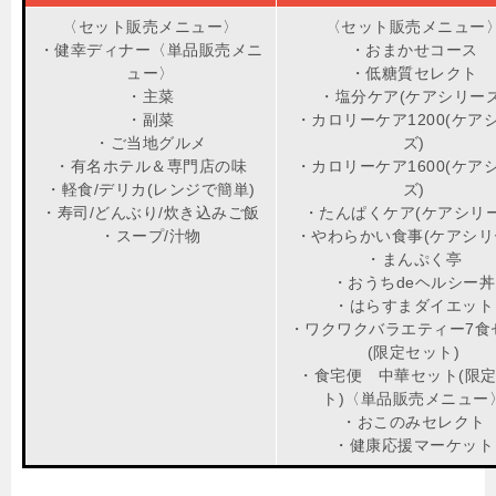
〈セット販売メニュー〉
〈セット販売メニュー
・健幸ディナー〈単品販売メニ
・おまかせコース
ュー〉
・低糖質セレクト
・主菜
・塩分ケア(ケアシリーズ
・副菜
・カロリーケア1200(ケア
・ご当地グルメ
ズ)
・有名ホテル＆専門店の味
・カロリーケア1600(ケア
・軽食/デリカ(レンジで簡単)
ズ)
・寿司/どんぶり/炊き込みご飯
・たんぱくケア(ケアシリー
・スープ/汁物
・やわらかい食事(ケアシリ
・まんぷく亭
・おうちdeヘルシー丼
・はらすまダイエット
・ワクワクバラエティー7食
(限定セット)
・食宅便 中華セット(限
ト)〈単品販売メニュー
・おこのみセレクト
・健康応援マーケット