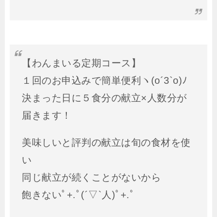
【わんまいる定期コース】
１回のお申込みで簡単便利ヽ(o´3`o)ﾉ
決まった日に５食分の献立×人数分が
届きます！
美味しいと評判の献立は旬の食材を使
い
同じ献立が続くことがないから
飽きないﾟ+.ﾟ(´▽`人)ﾟ+.ﾟ