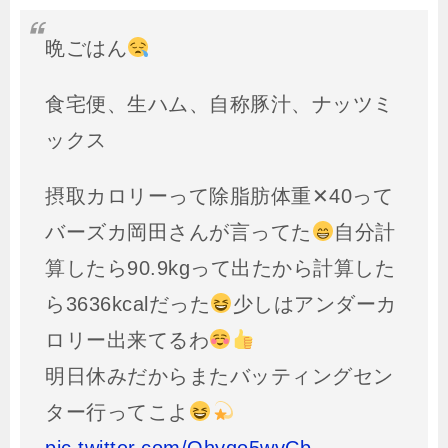
晩ごはん
食宅便、生ハム、自称豚汁、ナッツミ
ックス
摂取カロリーって除脂肪体重✕40って
バーズカ岡田さんが言ってた
自分計
算したら90.9kgって出たから計算した
ら3636kcalだった
少しはアンダーカ
ロリー出来てるわ
明日休みだからまたバッティングセン
ター行ってこよ