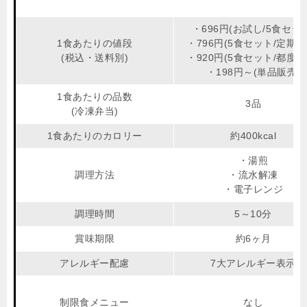
・696円(お試し/5食セッ
1食あたりの値段
・796円(5食セット/定期購
(税込・送料別)
・920円(5食セット/都度購
・198円～(単品販売)
1食あたりの品数
3品
(冷凍弁当)
1食あたりのカロリー
約400kcal
・湯煎
調理方法
・流水解凍
・電子レンジ
調理時間
5～10分
賞味期限
約6ヶ月
アレルギー配慮
7大アレルギー表示
制限食メニュー
なし