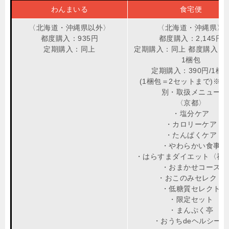
わんまいる
食宅便
〈北海道・沖縄県以外〉
〈北海道・沖縄県〉
都度購入：935円
都度購入：2,145円
定期購入：同上
定期購入：同上 都度購入：78
1梱包
定期購入：390円/1梱
(1梱包＝2セットまで)※
別・取扱メニュー
〈京都〉
・塩分ケア
・カロリーケア
・たんぱくケア
・やわらかい食事
・はらすまダイエット〈神
・おまかせコース
・おこのみセレクト
・低糖質セレクト
・限定セット
・まんぷく亭
・おうちdeヘルシー丼