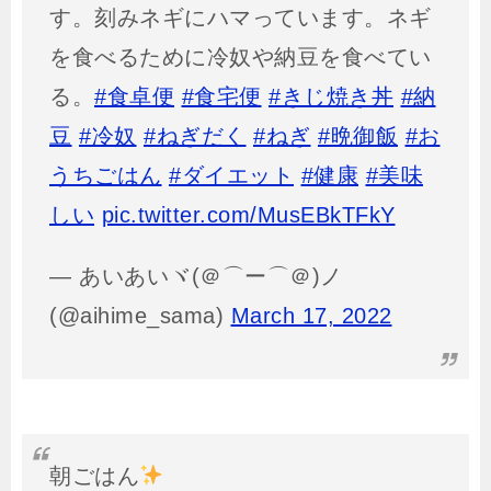
す。刻みネギにハマっています。ネギ
を食べるために冷奴や納豆を食べてい
る。
#食卓便
#食宅便
#きじ焼き丼
#納
豆
#冷奴
#ねぎだく
#ねぎ
#晩御飯
#お
うちごはん
#ダイエット
#健康
#美味
しい
pic.twitter.com/MusEBkTFkY
— あいあいヾ(＠⌒ー⌒＠)ノ
(@aihime_sama)
March 17, 2022
朝ごはん