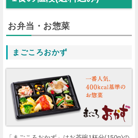
お弁当・お惣菜
まごころおかず
「まごころおかず」はお茶碗1杯分(150g)の